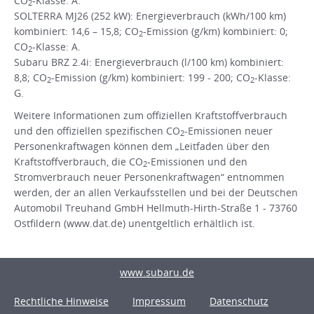
CO
-Klasse: A.
2
SOLTERRA MJ26 (252 kW): Energieverbrauch (kWh/100 km)
kombiniert: 14,6 – 15,8; CO
-Emission (g/km) kombiniert: 0;
2
CO
-Klasse: A.
2
Subaru BRZ 2.4i: Energieverbrauch (l/100 km) kombiniert:
8,8; CO
-Emission (g/km) kombiniert: 199 - 200; CO
-Klasse:
2
2
G.
Weitere Informationen zum offiziellen Kraftstoffverbrauch
und den offiziellen spezifischen CO
-Emissionen neuer
2
Personenkraftwagen können dem „Leitfaden über den
Kraftstoffverbrauch, die CO
-Emissionen und den
2
Stromverbrauch neuer Personenkraftwagen“ entnommen
werden, der an allen Verkaufsstellen und bei der Deutschen
Automobil Treuhand GmbH Hellmuth-Hirth-Straße 1 - 73760
Ostfildern (www.dat.de) unentgeltlich erhältlich ist.
www.subaru.de
Rechtliche Hinweise
Impressum
Datenschutz