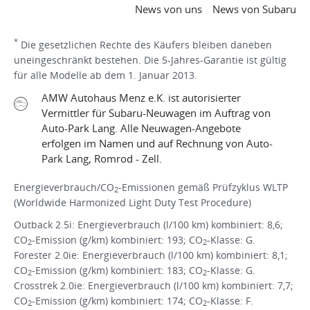
News von uns
News von Subaru
*
Die gesetzlichen Rechte des Käufers bleiben daneben
uneingeschränkt bestehen. Die 5-Jahres-Garantie ist gültig
für alle Modelle ab dem 1. Januar 2013.
AMW Autohaus Menz e.K. ist autorisierter
Vermittler für Subaru-Neuwagen im Auftrag von
Auto-Park Lang. Alle Neuwagen-Angebote
erfolgen im Namen und auf Rechnung von Auto-
Park Lang, Romrod - Zell.
Energieverbrauch/CO
-Emissionen gemäß Prüfzyklus WLTP
2
(Worldwide Harmonized Light Duty Test Procedure)
Outback 2.5i: Energieverbrauch (l/100 km) kombiniert: 8,6;
CO
-Emission (g/km) kombiniert: 193; CO
-Klasse: G.
2
2
Forester 2.0ie: Energieverbrauch (l/100 km) kombiniert: 8,1;
CO
-Emission (g/km) kombiniert: 183; CO
-Klasse: G.
2
2
Crosstrek 2.0ie: Energieverbrauch (l/100 km) kombiniert: 7,7;
CO
-Emission (g/km) kombiniert: 174; CO
-Klasse: F.
2
2