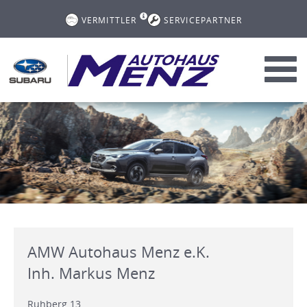
VERMITTLER
SERVICEPARTNER
Toggl
navig
AMW Autohaus Menz e.K.
Inh. Markus Menz
Ruhberg 13